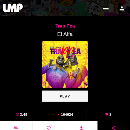
Trap Pea
El Alfa
PLAY
3:49
164624
3