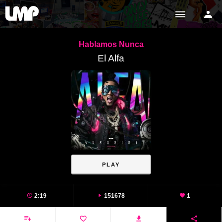
Hablamos Nunca
El Alfa
PLAY
2:19
151678
1